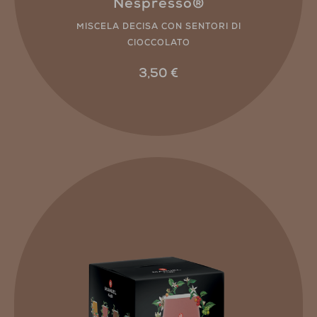
Nespresso®
MISCELA DECISA CON SENTORI DI
CIOCCOLATO
3,50
€