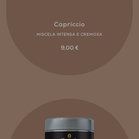
Capriccio
MISCELA INTENSA E CREMOSA
9,00
€