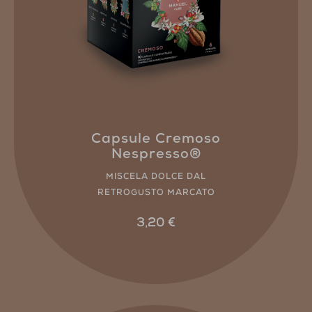
Capsule Cremoso
Nespresso®
MISCELA DOLCE DAL
RETROGUSTO MARCATO
3,20
€