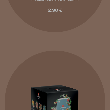
MISCELA DECISA E SPEZIATA
2,90
€