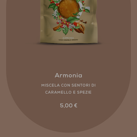
Armonia
MISCELA CON SENTORI DI
CARAMELLO E SPEZIE
5,00
€