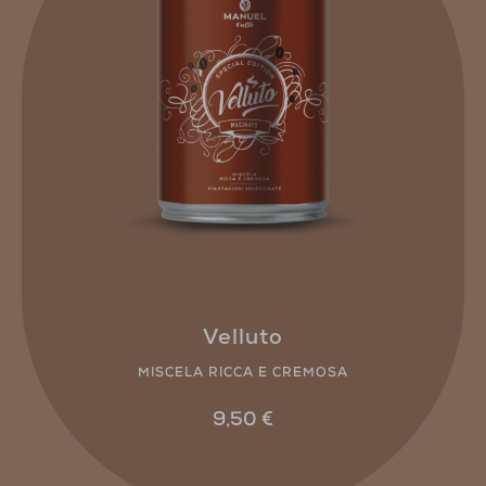
Velluto
MISCELA RICCA E CREMOSA
9,50
€