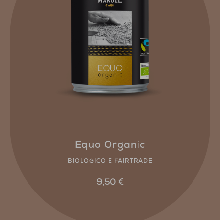
Equo Organic
BIOLOGICO E FAIRTRADE
9,50
€