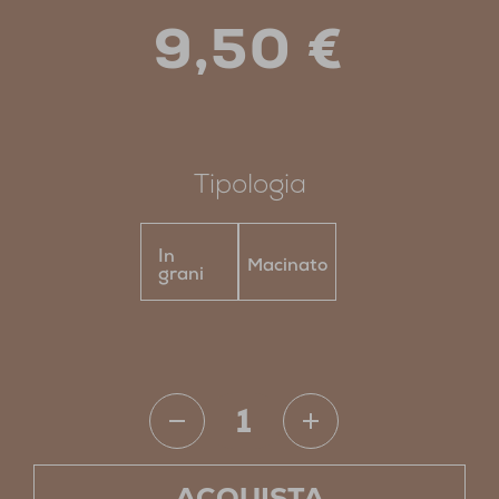
9,50
€
Tipologia
In
Macinato
grani
Decaroma
quantità
ACQUISTA