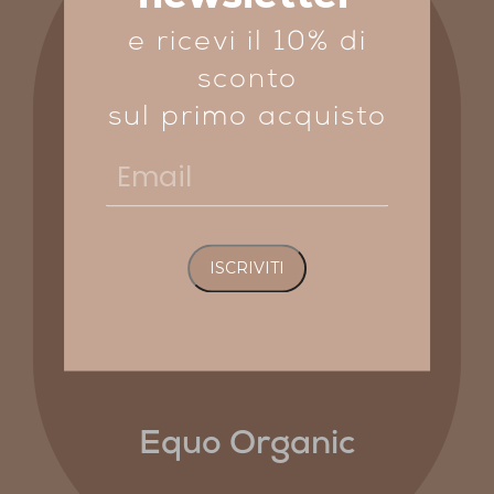
e ricevi il 10% di
sconto
sul primo acquisto
Email
Equo Organic