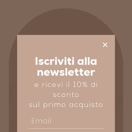
Iscriviti alla
newsletter
e ricevi il 10% di
sconto
sul primo acquisto
Email