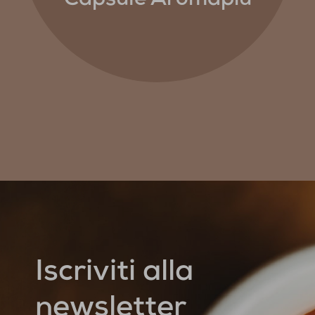
Capsule Aromapiù
Iscriviti alla
newsletter